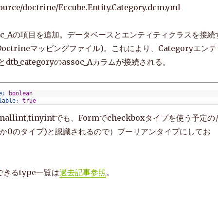
ource/doctrine/Eccube.Entity.Category.dcm.yml
assoc_Aの項目を追加。データベースとエンティティクラスを接続
(Doctrineマッピングファイル)。これにより、Categoryエンテ
とdtb_categoryのassoc_Aカラムが接続される。
e
:
boolean
lable
:
true
mallint,tinyintでも、Formでcheckboxタイプを使う予定の
が1か0のタイプ)と認識されるので）ブーリアンタイプにしてお
できるtype一覧は
過去記事参照
。