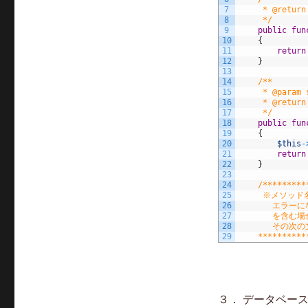
7
     * @return
8
     */
9
public
fun
10
{
11
return
12
}
13
14
/**
15
     * @param 
16
     * @return
17
     */
18
public
fun
19
{
20
$this
-
21
return
22
}
23
24
/*********
25
     ※メソッ
26
       エラ
27
       を含
28
       その
29
    **********
３． データベー