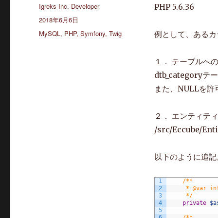
投
Igreks Inc. Developer
PHP 5.6.36
稿
投
2018年6月6日
者
稿
カ
MySQL
,
PHP
,
Symfony
,
Twig
例として、あるカテ
日:
テ
ゴ
１． テーブルへ
リ
ー
dtb_categor
また、NULLを
２． エンティテ
/src/Eccube/Ent
以下のように追記
1
/**
2
     * @var in
3
     */
4
private
$a
5
6
/**