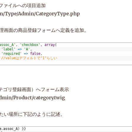
義ファイルへの項目追加
rm/Type/Admin/CategoryType.php
理画面の商品登録フォームへ定義を追加。
assoc_A'
,
'checkbox'
,
array
(
'label'
=
>
'A'
,
'required'
=
>
false
,
//valueはデフォルトで"1"らしい
カテゴリ登録画面）へフォーム表示
dmin/Product/category.twig
たい場所に下記のように記述。
m
.
assoc
_
A
)
}
}