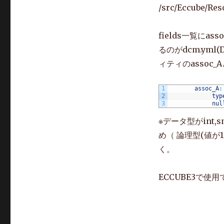
/src/Eccube/Res
fields一覧に
るのがdcm.yml
ィティのassoc_A
1
assoc_A
:
2
typ
3
nul
※データ型がint,s
め（ 論理型(値
く。
ECCUBE3で使用