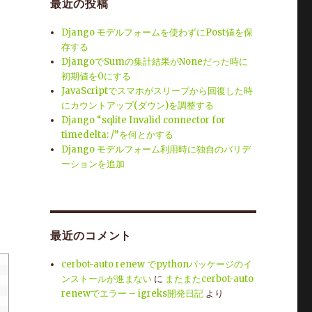
最近の投稿
Django モデルフォームを使わずにPost値を保
存する
。
DjangoでSumの集計結果がNoneだった時に
初期値を0にする
JavaScriptでスマホがスリープから回復した時
にカウントアップ(ダウン)を調整する
。
Django “sqlite Invalid connector for
timedelta: /”を何とかする
Django モデルフォーム利用時に独自のバリデ
ーションを追加
最近のコメント
cerbot-auto renew でpythonパッケージのイ
ンストールが進まない
に
またまたcerbot-auto
renewでエラー – igreks開発日記
より