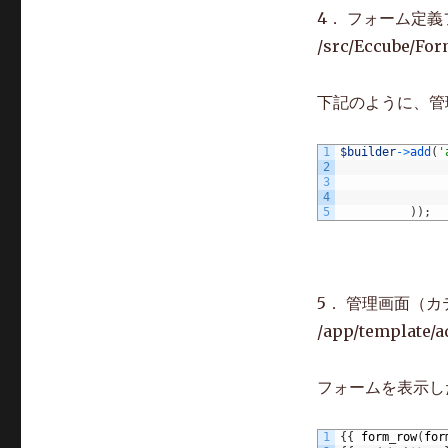
4． フォーム定
/src/Eccube/Fo
下記のように、管
1
$builder
->
add
(
'
2
3
4
5
)
)
;
5． 管理画面（
/app/template/a
フォームを表示し
1
{
{
form
_
row
(
for