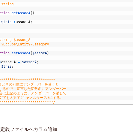
 string
ction
getAssocA
(
)
$this
->
assoc_A
;
string $assoc_A
 \Eccube\Entity\Category
ction
setAssocA
(
$assocA
)
>
assoc_A
=
$assocA
;
$this
;
***************************
ド名とその引数にアンダーバーを使うと
ーになるので、宣言した変数名にアンダーバー
む場合は上記のように、アンダーバーを消して
次の文字を大文字(キャメルケース)にする。
**************************/
ス定義ファイルへカラム追加