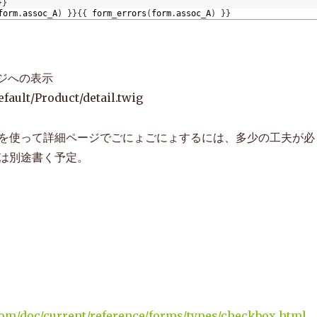
}
}
form
.
assoc
_
A
)
}
}
{
{
form
_
errors
(
form
.
assoc
_
A
)
}
}
ージへの表示
fault/Product/detail.twig
を使って詳細ページでごにょごにょするには、多少の工夫が必
は別途書く予定。
com/doc/current/reference/forms/types/checkbox.html