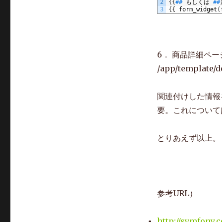
2
{
{
#
#
もしくは
#
#
3
{
{
form
_
widget
(
6． 商品詳細ペ
/app/template/de
関連付けした情報
要。これについて
とりあえず以上。
参考URL）
http://symfony.