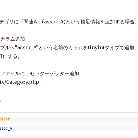
ゴリに「関連A」(assoc_A)という補足情報を追加する場合
のカラム追加
yテーブルへ”assoc_A”という名前のカラムをtinyintタイプで追加
許可にする。
ィファイルに、セッターゲッター追加
ity/Category.php
。
teger
ssoc_A
;