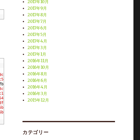
2017年10月
2017年9月
rements
.
txt
(
line
112
)
)
2017年8月
-
requirements
.
txt
(
line
115
)
)
2017年7月
ments
.
txt
(
line
2017年6月
117
)
)
2017年5月
uirements
.
txt
(
line
131
)
)
2017年4月
t
/
.
local
/
share
/
letsencrypt
/
lib
/
python2
.
7
/
site
-
packages
(
from
-
r
2017年3月
quirements
.
txt
(
line
137
)
)
2017年1月
uirements
.
txt
2016年11月
(
line
140
)
)
2016年10月
o
-
requirements
.
txt
(
line
143
)
)
2016年8月
9c18
\
quirements
.
txt
(
line
145
)
)
c56b
\
2016年6月
fbcd
\
2016年4月
o
-
requirements
.
txt
(
line
147
)
)
3c97
\
2016年3月
c12b
\
ents
.
txt
(
line
165
)
)
5424
\
2015年12月
dfd0
\
equirements
.
txt
(
line
168
)
)
5b13
5b13
\
ments
.
txt
(
line
174
)
)
irements
.
txt
(
line
177
)
)
カテゴリー
to
-
requirements
.
txt
(
line
180
)
)