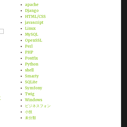
o
-
requirements
apache
.
txt
(
line
183
)
)
Django
/
root
/
.
local
/
share
/
letsencrypt
/
lib
/
python2
.
7
/
site
-
packages
(
fro
HTML/CSS
figobj
,
idna
,
pyasn1
,
enum34
,
ipaddress
,
cryptography
,
funcsigs
,
javascript
Linux
MySQL
OpenSSL
Perl
PHP
Postfix
Python
shell
-
u
-
c
"import setuptools, tokenize;__file__='/tmp/pip-build-l6B
Smarty
SQLite
Symfony
Twig
-
Windows
graphy
ビジネスフォン
tography
ography
小技
aphy
未分類
phy