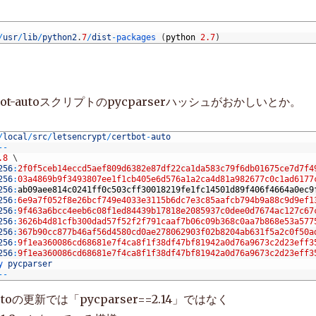
 
pyparsing
-
2.1.8
-
py2
.
py3
-
none
-
any
.
whl
(
54kB
)
RFC3339
==
1.0
(
from
-
r
/
tmp
/
tmp
.
sSOf1HDXvB
/
letsencrypt
-
auto
-
requi
 
pyRFC3339
-
1.0
-
py2
.
py3
-
none
-
any
.
whl
/
usr
/
lib
/
python2
.
7
/
dist
-
packages
(
python
2.7
)
thon
-
augeas
==
0.5.0
(
from
-
r
/
tmp
/
tmp
.
sSOf1HDXvB
/
letsencrypt
-
auto
 
python
-
augeas
-
0.5.0.tar.gz
(
90kB
)
tz
==
2015.7
(
from
-
r
/
tmp
/
tmp
.
sSOf1HDXvB
/
letsencrypt
-
auto
-
require
 
pytz
-
2015.7
-
py2
.
py3
-
none
-
any
.
whl
(
476kB
)
quests
==
2.12.1
(
from
-
r
/
tmp
/
tmp
.
sSOf1HDXvB
/
letsencrypt
-
auto
-
req
 
requests
-
2.12.1
-
py2
.
py3
-
none
-
any
.
whl
(
574kB
)
ot-autoスクリプトのpycparserハッシュがおかしいとか。
lready 
satisfied
(
use
--
upgrade 
to
upgrade
)
:
six
==
1.10.0
in
/
roo
aceback2
==
1.4.0
(
from
-
r
/
tmp
/
tmp
.
sSOf1HDXvB
/
letsencrypt
-
auto
-
re
 
traceback2
-
1.4.0
-
py2
.
py3
-
none
-
any
.
whl
ittest2
==
1.1.0
(
from
-
r
/
tmp
/
tmp
.
sSOf1HDXvB
/
letsencrypt
-
auto
-
req
/
local
/
src
/
letsencrypt
/
certbot
-
auto
 
unittest2
-
1.1.0
-
py2
.
py3
-
none
-
any
.
whl
(
96kB
)
--
pe
.
component
==
4.2.2
(
from
-
r
/
tmp
/
tmp
.
sSOf1HDXvB
/
letsencrypt
-
aut
.8
\
 
zope
.
component
-
4.2.2.tar.gz
(
546kB
)
256
:
2f0f5ceb14eccd5aef809d6382e87df22ca1da583c79f6db01675ce7d7f4
pe
.
event
==
4.1.0
(
from
-
r
/
tmp
/
tmp
.
sSOf1HDXvB
/
letsencrypt
-
auto
-
re
256
:
03a4869b9f3493807ee1f1cb405e6d576a1a2ca4d81a982677c0c1ad6177
 
zope
.
event
-
4.1.0.tar.gz
(
476kB
)
256
:
ab09aee814c0241ff0c503cff30018219fe1fc14501d89f406f4664a0ec9
pe
.
interface
==
4.1.3
(
from
-
r
/
tmp
/
tmp
.
sSOf1HDXvB
/
letsencrypt
-
aut
256
:
6e9a7f052f8e26bcf749e4033e3115b6dc7e3c85aafcb794b9a88c9d9ef1
 
zope
.
interface
-
4.1.3.tar.gz
(
141kB
)
256
:
9f463a6bcc4eeb6c08f1ed84439b17818e2085937c0dee0d7674ac127c67
ck
==
1.0.1
(
from
-
r
/
tmp
/
tmp
.
sSOf1HDXvB
/
letsencrypt
-
auto
-
requirem
256
:
3626b4d81cfb300dad57f52f2f791caaf7b06c09b368c0aa7b868e53a577
 
mock
-
1.0.1.zip
(
861kB
)
256
:
367b90cc877b46af56d4580cd0ae278062903f02b8204ab631f5a2c0f50a
tsencrypt
==
0.7.0
(
from
-
r
/
tmp
/
tmp
.
sSOf1HDXvB
/
letsencrypt
-
auto
-
r
256
:
9f1ea360086cd68681e7f4ca8f1f38df47bf81942a0d76a9673c2d23eff3
 
letsencrypt
-
0.7.0
-
py2
-
none
-
any
.
whl
256
:
9f1ea360086cd68681e7f4ca8f1f38df47bf81942a0d76a9673c2d23eff3
me
==
0.14.1
(
from
-
r
/
tmp
/
tmp
.
sSOf1HDXvB
/
letsencrypt
-
auto
-
require
y 
pycparser
 
acme
-
0.14.1
-
py2
.
py3
-
none
-
any
.
whl
(
96kB
)
--
rtbot
==
0.14.1
(
from
-
r
/
tmp
/
tmp
.
sSOf1HDXvB
/
letsencrypt
-
auto
-
requ
 
certbot
-
0.14.1
-
py2
.
py3
-
none
-
any
.
whl
(
248kB
)
autoの更新では「pycparser==2.14」ではなく
rtbot
-
apache
==
0.14.1
(
from
-
r
/
tmp
/
tmp
.
sSOf1HDXvB
/
letsencrypt
-
au