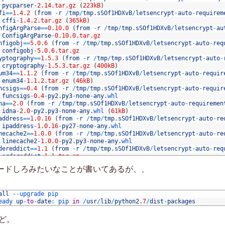
 
pycparser
-
2.14.tar.gz
(
223kB
)
fi
==
1.4.2
(
from
-
r
/
tmp
/
tmp
.
sSOf1HDXvB
/
letsencrypt
-
auto
-
requirem
 
cffi
-
1.4.2.tar.gz
(
365kB
)
nfigArgParse
==
0.10.0
(
from
-
r
/
tmp
/
tmp
.
sSOf1HDXvB
/
letsencrypt
-
au
 
ConfigArgParse
-
0.10.0.tar.gz
nfigobj
==
5.0.6
(
from
-
r
/
tmp
/
tmp
.
sSOf1HDXvB
/
letsencrypt
-
auto
-
req
 
configobj
-
5.0.6.tar.gz
yptography
==
1.5.3
(
from
-
r
/
tmp
/
tmp
.
sSOf1HDXvB
/
letsencrypt
-
auto
-
 
cryptography
-
1.5.3.tar.gz
(
400kB
)
um34
==
1.1.2
(
from
-
r
/
tmp
/
tmp
.
sSOf1HDXvB
/
letsencrypt
-
auto
-
requir
 
enum34
-
1.1.2.tar.gz
(
46kB
)
ncsigs
==
0.4
(
from
-
r
/
tmp
/
tmp
.
sSOf1HDXvB
/
letsencrypt
-
auto
-
requir
 
funcsigs
-
0.4
-
py2
.
py3
-
none
-
any
.
whl
na
==
2.0
(
from
-
r
/
tmp
/
tmp
.
sSOf1HDXvB
/
letsencrypt
-
auto
-
requiremen
 
idna
-
2.0
-
py2
.
py3
-
none
-
any
.
whl
(
61kB
)
address
==
1.0.16
(
from
-
r
/
tmp
/
tmp
.
sSOf1HDXvB
/
letsencrypt
-
auto
-
re
 
ipaddress
-
1.0.16
-
py27
-
none
-
any
.
whl
necache2
==
1.0.0
(
from
-
r
/
tmp
/
tmp
.
sSOf1HDXvB
/
letsencrypt
-
auto
-
re
 
linecache2
-
1.0.0
-
py2
.
py3
-
none
-
any
.
whl
dereddict
==
1.1
(
from
-
r
/
tmp
/
tmp
.
sSOf1HDXvB
/
letsencrypt
-
auto
-
req
 
ordereddict
-
1.1.tar.gz
rsedatetime
==
2.1
(
from
-
r
/
tmp
/
tmp
.
sSOf1HDXvB
/
letsencrypt
-
auto
-
r
レードしろみたいなことが書いてあるが、、
 
parsedatetime
-
2.1
-
py2
-
none
-
any
.
whl
r
==
1.8.1
(
from
-
r
/
tmp
/
tmp
.
sSOf1HDXvB
/
letsencrypt
-
auto
-
requireme
 
pbr
-
1.8.1
-
py2
.
py3
-
none
-
any
.
whl
(
89kB
)
all
asn1
==
--
0.1.9
upgrade 
(
from
pip
-
r
/
tmp
/
tmp
.
sSOf1HDXvB
/
letsencrypt
-
auto
-
requir
 
eady 
pyasn1
up
-
-
0.1.9
to
-
date
-
py2
:
.
pip 
py3
-
in
none
/
usr
-
any
/
lib
.
whl
/
python2
.
7
/
dist
-
packages
OpenSSL
==
16.2.0
(
from
-
r
/
tmp
/
tmp
.
sSOf1HDXvB
/
letsencrypt
-
auto
-
re
 
pyOpenSSL
-
16.2.0
-
py2
.
py3
-
none
-
any
.
whl
(
43kB
)
ど。
parsing
==
2.1.8
(
from
-
r
/
tmp
/
tmp
.
sSOf1HDXvB
/
letsencrypt
-
auto
-
req