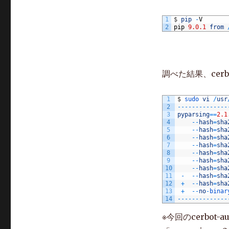
44
Downloading
45
Collecting 
py
1
$
pip
-
V
46
Downloading
2
pip
9.0.1
from
47
Collecting 
py
48
Downloading
49
Collecting 
py
50
Downloading
51
Collecting 
re
52
Downloading
調べた結果、cerb
53
Requirement 
a
54
Collecting 
tr
55
Downloading
56
Collecting 
un
1
$
sudo 
vi
/
usr
57
Downloading
2
--
--
--
--
--
--
--
58
Collecting 
zo
3
pyparsing
==
2.1
59
Downloading
4
--
hash
=
sha
60
Collecting 
zo
5
--
hash
=
sha
61
Downloading
6
--
hash
=
sha
62
Collecting 
zo
7
--
hash
=
sha
63
Downloading
8
--
hash
=
sha
64
Collecting 
mo
9
--
hash
=
sha
65
Downloading
10
--
hash
=
sha
66
Collecting 
le
11
-
--
hash
=
sha
67
Downloading
12
+
--
hash
=
sha
68
Collecting 
ac
13
+
--
no
-
binar
69
Downloading
14
--
--
--
--
--
--
--
70
Collecting 
ce
71
Downloading
※今回のcerbot-
72
Collecting 
ce