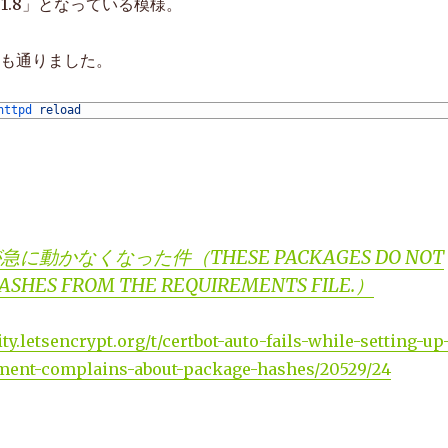
 
certbot_apache
-
0.14.1
-
py2
.
py3
-
none
-
any
.
whl
(
134kB
)
=2.1.8」となっている模様。
rtbot
-
nginx
==
0.14.1
(
from
-
r
/
tmp
/
tmp
.
sSOf1HDXvB
/
letsencrypt
-
aut
 
certbot_nginx
-
0.14.1
-
py2
.
py3
-
none
-
any
.
whl
(
64kB
)
lready 
satisfied
(
use
--
upgrade 
to
upgrade
)
:
setuptools
>=
11.3
in
wも通りました。
llected 
packages
:
argparse
,
pycparser
,
cffi
,
ConfigArgParse
,
con
up
.
py 
install 
for
pycparser
:
started
etup
.
py 
install 
for
pycparser
:
finished 
with 
status
'done'
up
.
py 
install 
for
cffi
:
started
httpd 
reload
etup
.
py 
install 
for
cffi
:
finished 
with 
status
'done'
up
.
py 
install 
for
ConfigArgParse
:
started
etup
.
py 
install 
for
ConfigArgParse
:
finished 
with 
status
'done'
up
.
py 
install 
for
configobj
:
started
etup
.
py 
install 
for
configobj
:
finished 
with 
status
'done'
up
.
py 
install 
for
enum34
:
started
etup
.
py 
install 
for
enum34
:
finished 
with 
status
'done'
up
.
py 
install 
for
cryptography
:
started
etup
.
py 
install 
for
cryptography
:
finished 
with 
status
'error'
yptが急に動かなくなった件（THESE PACKAGES DO NOT
output 
from 
command
/
root
/
.
local
/
share
/
letsencrypt
/
bin
/
python2
.
7
nstall
ASHES FROM THE REQUIREMENTS FILE.）
uild
uild_py
build
build
/
lib
.
linux
-
x86_64
-
2.7
y.letsencrypt.org/t/certbot-auto-fails-while-setting-up
build
/
lib
.
linux
-
x86_64
-
2.7
/
cryptography
rc
/
cryptography
/
__init__
.
py
->
build
/
lib
.
linux
-
x86_64
-
2.7
/
crypto
nment-complains-about-package-hashes/20529/24
rc
/
cryptography
/
exceptions
.
py
->
build
/
lib
.
linux
-
x86_64
-
2.7
/
cryp
rc
/
cryptography
/
__about__
.
py
->
build
/
lib
.
linux
-
x86_64
-
2.7
/
crypt
rc
/
cryptography
/
fernet
.
py
->
build
/
lib
.
linux
-
x86_64
-
2.7
/
cryptogr
rc
/
cryptography
/
utils
.
py
->
build
/
lib
.
linux
-
x86_64
-
2.7
/
cryptogra
build
/
lib
.
linux
-
x86_64
-
2.7
/
cryptography
/
x509