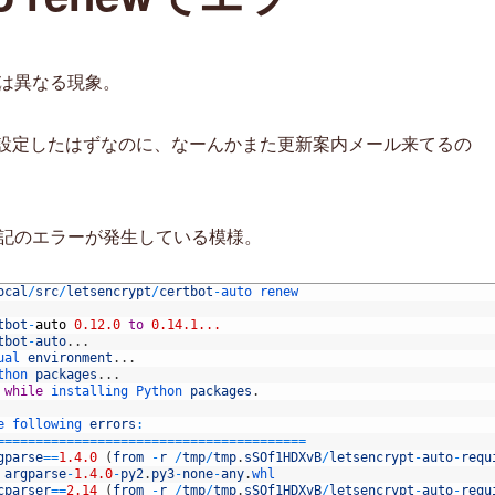
は異なる現象。
新設定したはずなのに、なーんかまた更新案内メール来てるの
記のエラーが発生している模様。
ocal
/
src
/
letsencrypt
/
certbot
-
auto 
renew                         
tbot
-
auto
0.12.0
to
0.14.1...
tbot
-
auto
.
.
.
ual 
environment
.
.
.
thon 
packages
.
.
.
 
while
installing 
Python 
packages
.
e 
following 
errors
:
==
===
===
===
===
===
===
===
===
===
===
===
===
==
gparse
==
1.4.0
(
from
-
r
/
tmp
/
tmp
.
sSOf1HDXvB
/
letsencrypt
-
auto
-
requ
 
argparse
-
1.4.0
-
py2
.
py3
-
none
-
any
.
whl
cparser
==
2.14
(
from
-
r
/
tmp
/
tmp
.
sSOf1HDXvB
/
letsencrypt
-
auto
-
requ