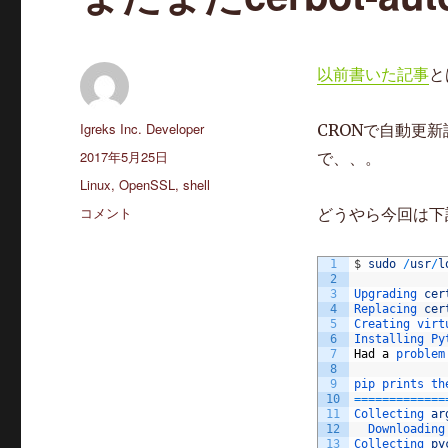
以前書いた記事
と
投
Igreks Inc. Developer
CRONで自動更
稿
投
2017年5月25日
で、、。
者
稿
カ
Linux
,
OpenSSL
,
shell
日:
テ
ま
コメント
どうやら今回は下
ゴ
た
リ
ま
1
$
sudo
/
usr
/
l
ー
た
2
cerbot-
3
Upgrading 
cer
4
Replacing 
cer
auto
5
Creating 
virt
renew
6
Installing 
Py
7
Had
a
problem
で
8
エ
9
pip 
prints 
th
ラ
10
===
===
===
===
=
11
Collecting 
ar
ー
12
Downloading
に
13
Collecting 
py