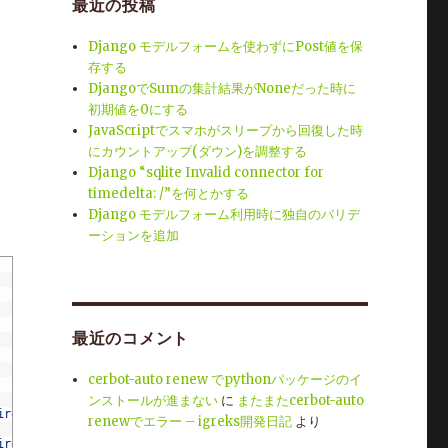
最近の投稿
Django モデルフォームを使わずにPost値を保
存する
DjangoでSumの集計結果がNoneだった時に
初期値を0にする
JavaScriptでスマホがスリープから回復した時
にカウントアップ(ダウン)を調整する
Django “sqlite Invalid connector for
timedelta: /”を何とかする
Django モデルフォーム利用時に独自のバリデ
ーションを追加
 
最近のコメント
cerbot-auto renew でpythonパッケージのイ
ンストールが進まない
に
またまたcerbot-auto
irements
.
txt
(
line
11
)
)
renewでエラー – igreks開発日記
より
irements
.
txt
(
line
17
)
)