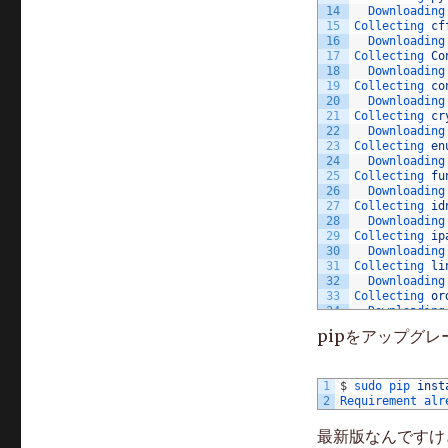
14
Downloading
15
Collecting 
cf
16
Downloading
17
Collecting 
Co
18
Downloading
19
Collecting 
co
20
Downloading
21
Collecting 
cr
22
Downloading
23
Collecting 
en
24
Downloading
25
Collecting 
fu
26
Downloading
27
Collecting 
id
28
Downloading
29
Collecting 
ip
30
Downloading
31
Collecting 
li
32
Downloading
33
Collecting 
or
34
Downloading
35
Collecting 
pa
pipをアップグ
36
Downloading
37
Collecting 
pb
38
Downloading
1
39
$
Collecting 
sudo 
pip 
inst
py
2
40
Requirement 
Downloading
alr
41
Collecting 
py
42
Downloading
最新版なんですけ
43
Collecting 
py