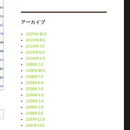
ents
.
txt
(
line
21
)
)
to
-
requirements
.
txt
(
line
38
)
)
アーカイブ
uirements
.
txt
(
line
40
)
)
requirements
.
txt
2020年10月
(
line
42
)
)
2020年8月
ements
.
txt
(
line
65
)
)
2020年7月
ements
.
txt
(
line
68
)
)
2020年6月
2020年4月
ts
.
txt
(
line
71
)
)
2019年2月
quirements
.
txt
(
line
74
)
)
2018年10月
2018年7月
quirements
.
txt
(
line
77
)
)
2018年6月
uirements
.
txt
(
line
80
)
)
2018年5月
equirements
.
txt
2018年4月
(
line
82
)
)
2018年3月
nts
.
txt
(
line
85
)
)
2018年2月
ements
.
txt
(
line
88
)
)
2018年1月
2017年12月
quirements
.
txt
(
line
100
)
)
2017年11月
uirements
.
txt
(
line
103
)
)