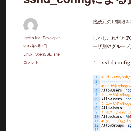
接続元のIP制限
投
Igreks Inc. Developer
しかしこれだとT
稿
投
2017年9月7日
ーザ別やグループ
者
稿
カ
Linux
,
OpenSSL
,
shell
日:
テ
sshd_config
コメント
１．sshd_conf
ゴ
に
リ
よ
1
# vi /etc/ssh/
ー
る
2
--
--
--
--
--
--
--
接
3
#ユーザ名がhog
4
AllowUsers
ho
続
5
# ユーザ名がho
制
6
AllowUsers
ho
7
# ユーザ名がhog
限
8
AllowUsers
ho
に
9
# ホストが192.
10
AllowUsers
*
@
11
# グループ名がi
12
AllowGroups
i
13
--
--
--
--
--
--
--