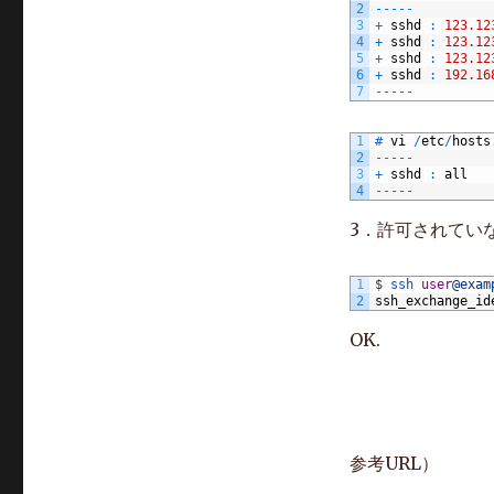
2
--
--
-
制
3
+
sshd
:
123.12
限
4
+
sshd
:
123.12
5
+
sshd
:
123.12
に
6
+
sshd
:
192.16
7
--
--
-
1
#
vi
/
etc
/
hosts
2
--
--
-
3
+
sshd
:
all
4
--
--
-
3．許可されてい
1
$
ssh 
user
@exam
2
ssh_exchange_id
OK.
参考URL）