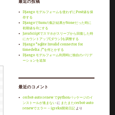
最近の投稿
Django モデルフォームを使わずにPost値を保
存する
。
DjangoでSumの集計結果がNoneだった時に
初期値を0にする
JavaScriptでスマホがスリープから回復した時
にカウントアップ(ダウン)を調整する
Django “sqlite Invalid connector for
timedelta: /”を何とかする
Django モデルフォーム利用時に独自のバリデ
ーションを追加
最近のコメント
cerbot-auto renew でpythonパッケージのイ
ンストールが進まない
に
またまたcerbot-auto
renewでエラー – igreks開発日記
より