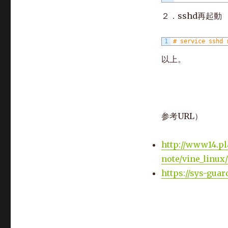
２．sshd再起動
1
# service sshd 
以上。
参考URL）
http://www14.pl
note/vine_linux/
https://sys-guar