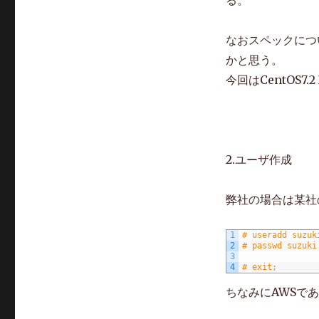
る。
バ
の
なおスペックにつ
作
成
かと思う。
に
今回はCentOS7.2
2.ユーザ作成
弊社の場合は某社
1
# useradd suzuk
2
# passwd suzuki
3
4
# exit;
ちなみにAWSであ