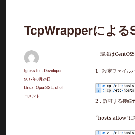
TcpWrapperによる
・環境はCentOS5
投
Igreks Inc. Developer
1．設定ファイル
稿
投
2017年8月24日
者
稿
1
#
cp
/
etc
/
hosts
カ
Linux
,
OpenSSL
,
shell
2
#
cp
/
etc
/
hosts
日:
テ
TcpWrapper
コメント
ゴ
2．許可する接続
に
リ
よ
ー
る
“hosts.allo
SSH
の
IP
1
#
vi
/
etc
/
hosts