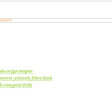
restart
ala.or.jp/campus-
server_ssh/ssh_filter.html
d.com/post-2528/