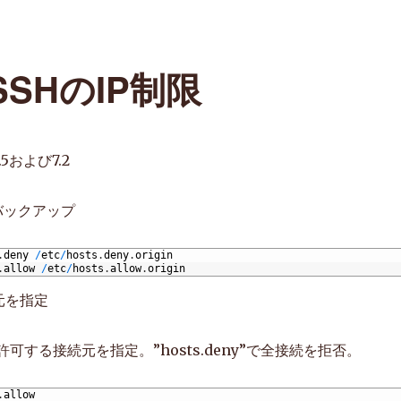
SSHのIP制限
.5および7.2
バックアップ
.
deny
/
etc
/
hosts
.
deny
.
origin
.
allow
/
etc
/
hosts
.
allow
.
origin
元を指定
w”に許可する接続元を指定。”hosts.deny”で全接続を拒否。
.
allow