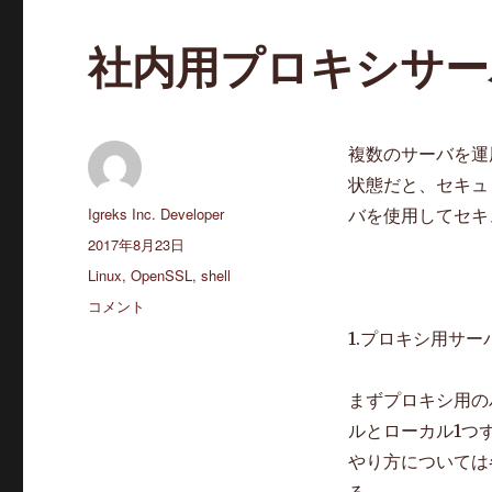
社内用プロキシサー
複数のサーバを運
状態だと、セキュ
投
Igreks Inc. Developer
バを使用してセキ
稿
投
2017年8月23日
者
稿
カ
Linux
,
OpenSSL
,
shell
日:
テ
社
コメント
ゴ
内
1.プロキシ用サー
リ
用
ー
プ
ロ
まずプロキシ用の
キ
ルとローカル1つ
シ
やり方については
サ
ー