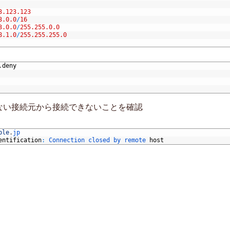
3.123.123
3.0.0
/
16
3.0.0
/
255.255.0.0
8.1.0
/
255.255.255.0
.
deny
ない接続元から接続できないことを確認
ple
.
jp
entification
:
Connection 
closed 
by 
remote 
host