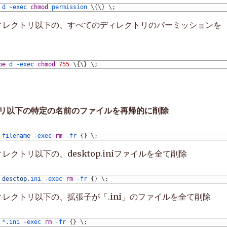
d
-
exec
chmod
permission
\
{
\
}
\
;
ディレクトリ以下の、すべてのディレクトリのパーミッションを
pe
d
-
exec
chmod
755
\
{
\
}
\
;
リ以下の特定の名前のファイルを再帰的に削除
filename
-
exec
rm
-
fr
{
}
\
;
ィレクトリ以下の、desktop.iniファイルを全て削除
 
desctop
.ini
-
exec
rm
-
fr
{
}
\
;
ィレクトリ以下の、拡張子が「.ini」のファイルを全て削除
*
.ini
-
exec
rm
-
fr
{
}
\
;