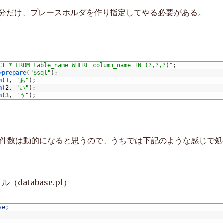
分だけ、プレースホルダを作り指定してやる必要がある。
CT * FROM table_name WHERE column_name IN (?,?,?)"
;
>
prepare
(
"$sql"
)
;
m
(
1
,
"あ"
)
;
m
(
2
,
"い"
)
;
m
(
3
,
"う"
)
;
条件数は動的になると思うので、うちでは下記のような感じで処
database.pl）
se
;