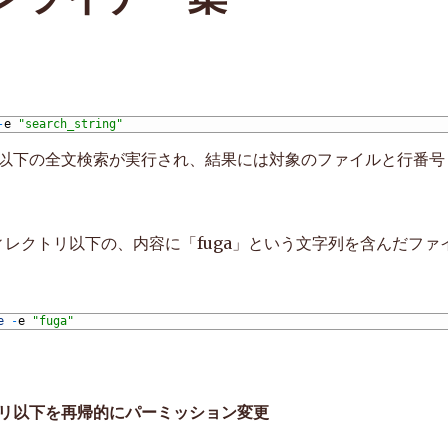
-
e
"search_string"
以下の全文検索が実行され、結果には対象のファイルと行番号
ディレクトリ以下の、内容に「fuga」という文字列を含んだファ
e
-
e
"fuga"
リ以下を再帰的にパーミッション変更