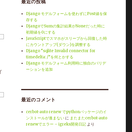
最近の投稿
Django モデルフォームを使わずにPost値を保
存する
DjangoでSumの集計結果がNoneだった時に
初期値を0にする
JavaScriptでスマホがスリープから回復した時
にカウントアップ(ダウン)を調整する
Django “sqlite Invalid connector for
timedelta: /”を何とかする
Django モデルフォーム利用時に独自のバリデ
ーションを追加
イ
最近のコメント
cerbot-auto renew でpythonパッケージのイ
ンストールが進まない
に
またまたcerbot-auto
renewでエラー – igreks開発日記
より