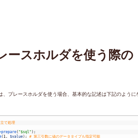
プレースホルダを使う際の
では、プレースホルダを使う場合、基本的な記述は下記のように
み立て処理
>
prepare
(
"$sql"
)
;
m
(
1
,
$value
)
;
# 第三引数に値のデータタイプも指定可能