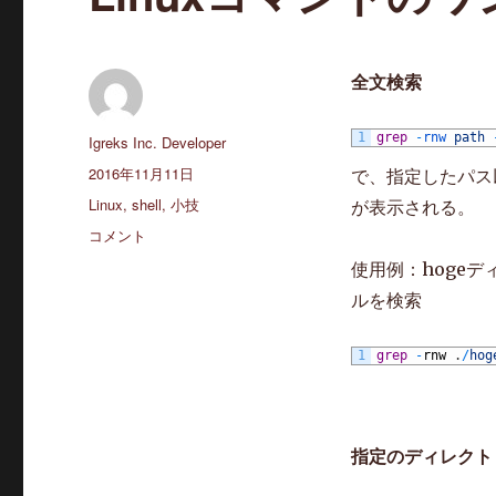
全文検索
1
grep
-
rnw 
path
投
Igreks Inc. Developer
稿
投
2016年11月11日
で、指定したパス
者
稿
カ
Linux
,
shell
,
小技
が表示される。
日:
テ
Linux
コメント
ゴ
コ
使用例：hoge
リ
マ
ー
ルを検索
ン
ド
の
1
grep
-
rnw
.
/
hog
ワ
ン
ラ
イ
指定のディレクト
ナ
ー