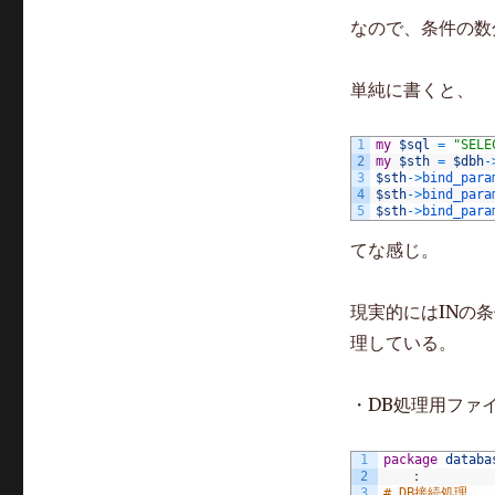
なので、条件の数
単純に書くと、
1
my
$sql
=
"SELE
2
my
$sth
=
$dbh
-
3
$sth
->
bind_para
4
$sth
->
bind_para
5
$sth
->
bind_para
てな感じ。
現実的にはINの
理している。
・DB処理用ファイル（
1
package
databa
2
　　：
3
# DB接続処理