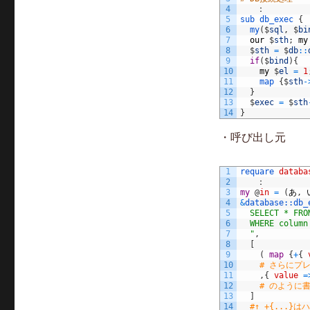
4
　　：
5
sub
db_exec
{
6
my
(
$
sql
,
$
bi
7
our
$
sth
;
my
8
$
sth
=
$
db
::
9
if
(
$
bind
)
{
10
my
$
el
=
1
11
map
{
$
sth
-
12
}
13
$
exec
=
$
sth
14
}
・呼び出し元
1
requare 
databa
2
　　：
3
my
@
in
=
(
あ
,
4
&
database::
db_
5
  SELECT * FRO
6
  WHERE column
7
  "
,
8
[
9
(
map
{
+
{
10
# さらにプ
11
,
{
value
=
12
# のように
13
]
14
#↑ +{...