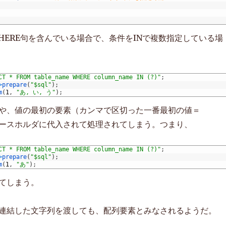
WHERE句を含んでいる場合で、条件をINで複数指定している場
CT * FROM table_name WHERE column_name IN (?)"
;
>
prepare
(
"$sql"
)
;
m
(
1
,
"あ, い, う"
)
;
や、値の最初の要素（カンマで区切った一番最初の値＝
ースホルダに代入されて処理されてしまう。つまり、
CT * FROM table_name WHERE column_name IN (?)"
;
>
prepare
(
"$sql"
)
;
m
(
1
,
"あ"
)
;
てしまう。
連結した文字列を渡しても、配列要素とみなされるようだ。