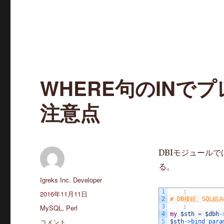
WHERE句のINで
注意点
DBIモジュール
る。
投
Igreks Inc. Developer
稿
1
　　：
投
2016年11月11日
2
# DB接続、SQL組
者
稿
カ
MySQL
,
Perl
3
　　：
日:
4
my
$sth
=
$dbh
-
テ
WHERE
コメント
5
$sth
->
bind_para