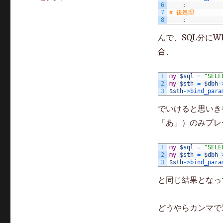
ゴ
6
　　：
句
7
# 後処理
リ
の
8
　　：
ー
IN
んで、SQL分に
で
プ
合、
レ
ー
1
my
$sql
=
"SELE
ス
2
my
$sth
=
$dbh
-
ホ
3
$sth
->
bind_para
ル
でいけると思いき
ダ
「あ」）のみプレ
を
使
う
1
my
$sql
=
"SELE
際
2
my
$sth
=
$dbh
-
3
$sth
->
bind_para
の
注
と同じ結果となっ
意
点
に
どうやらカンマで