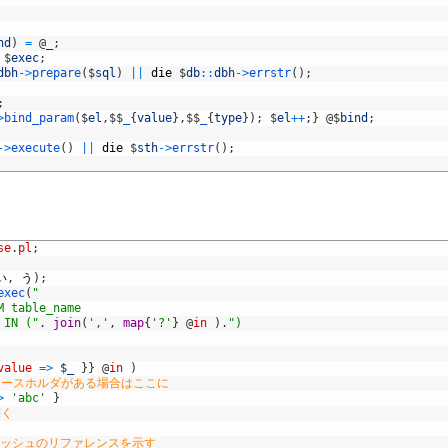
nd
)
=
@
_
;
$
exec
;
dbh
->
prepare
(
$
sql
)
||
die
$
db
::
dbh
->
errstr
(
)
;
;
>
bind_param
(
$
el
,
$
$
_
{
value
}
,
$
$
_
{
type
}
)
;
$
el
++
;
}
@
$
bind
;
->
execute
(
)
||
die
$
sth
->
errstr
(
)
;
se
.
pl
;
い
,
う
)
;
exec
(
"
M table_name
 IN ("
.
join
(
','
,
map
{
'?'
}
@
in
)
.
") 
value
=
>
$_
}
}
@
in
)
レースホルダがある場合はここに
>
'abc'
}
書く
}はハッシュのリファレンスを示す