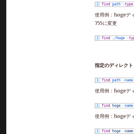
集
1
find
path
-
type
に
使用例：hoge
755に変更
1
find
.
/
hoge
-
ty
指定のディレクト
1
find
path
-
name
使用例：hogeデ
1
find
hoge
-
name
使用例：hogeデ
1
find
hoge
-
name