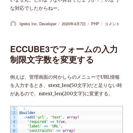
な対応でしたからねー。
投
Igreks Inc. Developer
投
2020年4月7日
カ
PHP
【ECCUBE2】
コメント
稿
稿
テ
外
者
日:
ゴ
部
リ
か
ECCUBE3でフォームの入力
ー
ら
の
制限文字数を変更する
POST
で
セ
例えば、管理画面の何かしらのメニューでURL情報
ッ
を入力するとき、stext_len(50文字)だと足りない時
シ
ョ
があるので、mtext_len(200文字)に変更する。
ン
が
1
:
切
2
$builder
れ
3
->
add
(
'url'
,
'text'
,
array
(
4
'required'
=
>
true
,
る
5
'label'
=
>
'URL'
,
件
6
'constraints'
=
>
array
(