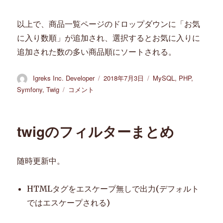
以上で、商品一覧ページのドロップダウンに「お気
に入り数順」が追加され、選択するとお気に入りに
追加された数の多い商品順にソートされる。
投
Igreks Inc. Developer
投
2018年7月3日
カ
MySQL
,
PHP
,
稿
稿
テ
Symfony
,
Twig
ECCUBE3
コメント
者
日:
ゴ
の
リ
商
ー
品
twigのフィルターまとめ
一
覧
の
随時更新中。
並
び
順
HTMLタグをエスケープ無しで出力(デフォルト
に
ではエスケープされる)
「お
気