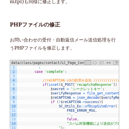
m.tpl)も同様に修正します。
PHPファイルの修正
お問い合わせの受付・自動返信メール送信処理を行
うPHPファイルを修正します。
data/class/pages/contact/LC_Page_Contact.php または
1
:
LC_Page_Contact_Ex.php
2
case
'complete'
:
3
4
//reCAPTCHA v3の処理を追加 //////////////////
5
if
(
isset
(
$
_POST
[
'recaptchaResponse'
]
)
&&
!
6
$
secret
=
'シークレットキー'
;
7
$
verifyResponse
=
file_get_contents
(
'h
8
$
reCAPTCHA
=
json_decode
(
$
verifyRespon
9
if
(
!
$
reCAPTCHA
->
success
)
{
10
SC_Utils_Ex
::
sfDispSiteError
(
11
FREE_ERROR_MSG
,
12
''
,
13
false
,
14
"スパム対策機能により送信がブロック
15
                    "
)
;