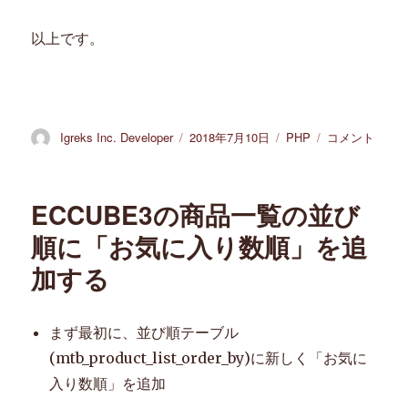
以上です。
投
Igreks Inc. Developer
投
2018年7月10日
カ
PHP
Joomla1.5
コメント
稿
稿
テ
で
者
日:
ゴ
description
リ
に
ECCUBE3の商品一覧の並び
ー
title
の
順に「お気に入り数順」を追
値
加する
を
設
定
す
まず最初に、並び順テーブル
る
(mtb_product_list_order_by)に新しく「お気に
に
入り数順」を追加