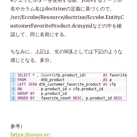
※クエリビルダーを使用する際、JOINするテーブル
名やカラム名はdoctrineの定義に基づくので、
/src/Eccube/Resource/doctrine/Eccube.Entity.C
ustomerFavoriteProduct.dcm.ymlなどの中を確
認して、同じ名前にする。
ちなみに、上記は、生のSQLとしては下記のような
感じとなる。多分。
1
SELECT
*
,
Count
(cfp.product_id)
AS
favorite_cou
2
FROM
dtb_product
AS
p
3
LEFT JOIN
dtb_customer_favorite_product
AS
cfp
4
ON
p.product_id
=
cfp.product_id
5
GROUP
BY
p.product_id
6
ORDER BY
favorite_count
DESC
,
p.product_id
DESC
参考）
https://xoops.ec-