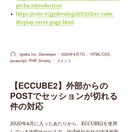
ptcha_introduction
https://colo-ri.jp/develop/2013/01/ec-cube-
display-error-page.html
投
Igreks Inc. Developer
投
2020年4月7日
カ
HTML/CSS
,
稿
稿
テ
javascript
,
PHP
,
Smarty
【ECCUBE2】
コメント
者
日:
ゴ
ス
リ
パ
ー
ム
【ECCUBE2】外部からの
対
策
POSTでセッションが切れる
と
件の対応
し
て
お
問
2020年4月に入ったあたりから、ECCUBE2を使用
合
している内部サービスで、決済代行会社の決済画面