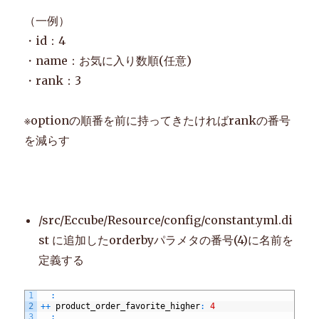
（一例）
・id：4
・name：お気に入り数順(任意)
・rank：3
※optionの順番を前に持ってきたければrankの番号
を減らす
/src/Eccube/Resource/config/constant.yml.di
st に追加したorderbyパラメタの番号(4)に名前を
定義する
1
:
2
++
product_order_favorite_higher
:
4
3
: