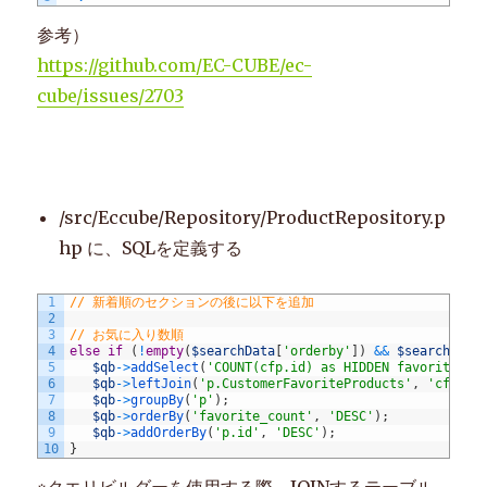
参考）
https://github.com/EC-CUBE/ec-
cube/issues/2703
/src/Eccube/Repository/ProductRepository.p
hp に、SQLを定義する
1
// 新着順のセクションの後に以下を追加
2
3
// お気に入り数順
4
else
if
(
!
empty
(
$searchData
[
'orderby'
]
)
&&
$searchData
5
$qb
->
addSelect
(
'COUNT(cfp.id) as HIDDEN favorite_co
6
$qb
->
leftJoin
(
'p.CustomerFavoriteProducts'
,
'cfp'
)
;
7
$qb
->
groupBy
(
'p'
)
;
8
$qb
->
orderBy
(
'favorite_count'
,
'DESC'
)
;
9
$qb
->
addOrderBy
(
'p.id'
,
'DESC'
)
;
10
}