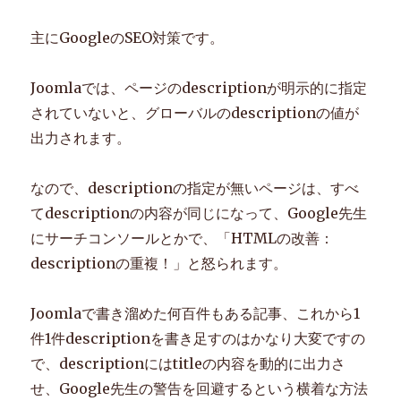
リ
ス
主にGoogleのSEO対策です。
ト
表
示
Joomlaでは、ページのdescriptionが明示的に指定
の
されていないと、グローバルのdescriptionの値が
時
出力されます。
に
サ
ブ
なので、descriptionの指定が無いページは、すべ
タ
てdescriptionの内容が同じになって、Google先生
イ
ト
にサーチコンソールとかで、「HTMLの改善：
ル
descriptionの重複！」と怒られます。
に
パ
ラ
Joomlaで書き溜めた何百件もある記事、これから1
メ
件1件descriptionを書き足すのはかなり大変ですの
タ
で、descriptionにはtitleの内容を動的に出力さ
名
を
せ、Google先生の警告を回避するという横着な方法