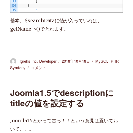
33
}
34
}
35
:
基本、$searchDataに値が入っていれば、
getName->()でとれます。
投
Igreks Inc. Developer
投
2018年10月18日
カ
MySQL
,
PHP
,
稿
稿
テ
Symfony
ECCUBE3
コメント
者
日:
ゴ
独
リ
自
ー
パ
Joomla1.5でdescriptionに
ラ
メ
titleの値を設定する
タ
で
検
Joomla1.5とかって古っ！！という意見は置いてお
索
いて、、。
→