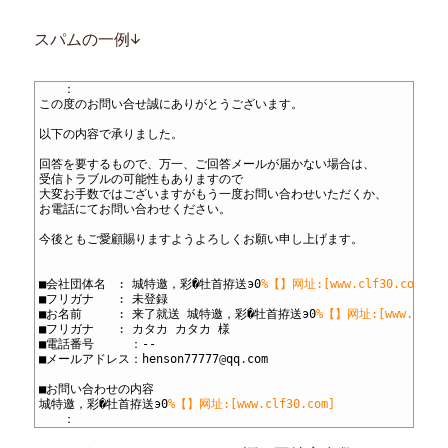
スパムの一例↓
1
　　：
2
この度のお問い合せ誠にありがとうございます。
3
4
以下の内容で承りました。
5
6
回答を要するもので、万一、ご回答メールが届かない場合は、
7
受信トラブルの可能性もありますので
8
大変お手数ではございますがもう一度お問い合わせいただくか、
9
お電話にてお問い合わせください。
10
11
今後ともご愛顧賜りますようよろしくお願い申し上げます。
12
13
14
■会社団体名　
:
城特邀，彩�牡首拵送э0
%【】网址:[www.clf30.com]
15
■フリガナ　　
:
未登録
16
■お名前　　　
:
来了就送
城特邀，彩�牡首拵送э0
%【】网址:[www.clf30
17
■フリガナ　　
:
カタカ
カタカ
様
18
■電話番号　　　：--
19
■メールアドレス：henson77777
@
qq
.
com
20
21
■お問い合わせの内容
22
城特邀，彩�牡首拵送э0
%【】网址:[www.clf30.com]
23
　　：