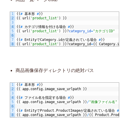
1
{
{
#
基本形
#
}
}
2
{
{
url
(
'product_list'
)
}
}
3
4
{
{
#
カテゴリ情報を付ける場合
#
}
}
5
{
{
url
(
'product_list'
)
}
}
?
category_id
=
"カテゴリID"
6
7
{
{
#
EntityでCategory
.
idが定義されている場合
#
}
}
8
{
{
url
(
'product_list'
)
}
}
?
category
_
id
=
{
{
Category
.
id
}
}
商品画像保存ディレクトリの絶対パス
1
{
{
#
基本形
#
}
}
2
{
{
app
.
config
.
image
_
save
_
urlpath
}
}
3
4
{
{
#
ファイル名を指定する場合
#
}
}
5
{
{
app
.
config
.
image
_
save
_
urlpath
}
}
/
"画像ファイル名"
6
7
{
{
#
EntityでProduct
.
ProductImageが定義されている場合
#
}
}
8
{
{
app
.
config
.
image
_
save
_
urlpath
}
}
/
{
{
Product
.
ProductI