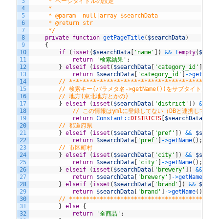
3
     * ページタイトルの設定
4
     *
5
     * @param  null|array $searchData
6
     * @return str
7
     */
8
private
function
getPageTitle
(
$searchData
)
9
{
10
if
(
isset
(
$searchData
[
'name'
]
)
&&
!
empty
(
$sear
11
return
'検索結果'
;
12
}
elseif
(
isset
(
$searchData
[
'category_id'
]
)
&&
13
return
$searchData
[
'category_id'
]
->
getName
14
// *******************************************
15
// 検索キー(パラメタ名->getName())をサブタイトルに
16
// 地方(東北地方とかの)
17
}
elseif
(
isset
(
$searchData
[
'district'
]
)
&&
$s
18
// この情報はymlに登録してない（DBと連携して
19
return
Constant::
DISTRICTS
[
$searchData
[
'di
20
// 都道府県
21
}
elseif
(
isset
(
$searchData
[
'pref'
]
)
&&
$searc
22
return
$searchData
[
'pref'
]
->
getName
(
)
;
23
// 市区町村
24
}
elseif
(
isset
(
$searchData
[
'city'
]
)
&&
$searc
25
return
$searchData
[
'city'
]
->
getName
(
)
;
26
}
elseif
(
isset
(
$searchData
[
'brewery'
]
)
&&
$se
27
return
$searchData
[
'brewery'
]
->
getName
(
)
;
28
}
elseif
(
isset
(
$searchData
[
'brand'
]
)
&&
$sear
29
return
$searchData
[
'brand'
]
->
getName
(
)
;
30
// *******************************************
31
}
else
{
32
return
'全商品'
;