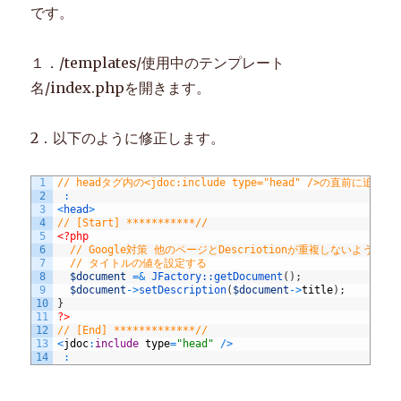
反
です。
映
さ
せ
１．/templates/使用中のテンプレート
る
名/index.phpを開きます。
に
2．以下のように修正します。
1
// headタグ内の<jdoc:include type="head" />の直前に追記
2
:
3
<
head
>
4
// [Start] ***********//
5
<?php
6
// Google対策 他のページとDescriotionが重複しないようにDes
7
// タイトルの値を設定する
8
$document
=&
JFactory::
getDocument
(
)
;
9
$document
->
setDescription
(
$document
->
title
)
;
10
}
11
?>
12
// [End] *************// 
13
<
jdoc
:
include
type
=
"head"
/
>
14
: