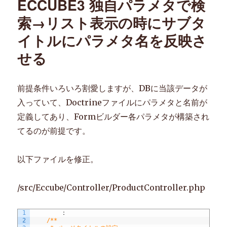
ECCUBE3 独自パラメタで検
ー
ム
索→リスト表示の時にサブタ
の
イトルにパラメタ名を反映さ
入
力
せる
制
限
文
前提条件いろいろ割愛しますが、DBに当該データが
字
数
入っていて、Doctrineファイルにパラメタと名前が
を
定義してあり、Formビルダー各パラメタが構築され
変
てるのが前提です。
更
す
る
以下ファイルを修正。
に
/src/Eccube/Controller/ProductController.php
1
：
2
/**