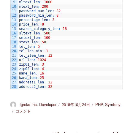
9
mltext_len
:
1000
10
mtext_len
:
200
11
password_max_len
:
32
12
password_min_len
:
8
13
percentage_len
:
3
14
price_len
:
8
15
search_category_len
:
18
16
sltext_len
:
500
17
smtext_len
:
100
18
stext_len
:
50
19
tel_len
:
5
20
tel_len_min
:
1
21
tel_item_len
:
12
22
url_len
:
1024
23
zip01_len
:
3
24
zip02_len
:
4
25
name_len
:
16
26
kana_len
:
25
27
address1_len
:
32
28
address2_len
:
32
投
Igreks Inc. Developer
投
2018年10月24日
カ
PHP
,
Symfony
稿
稿
テ
ECCUBE3
コメント
者
日:
ゴ
で
リ
フ
ー
ォ