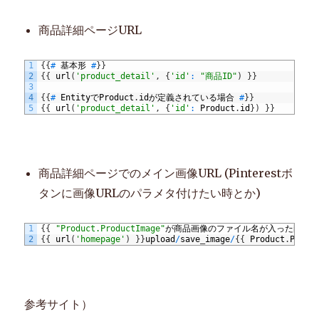
商品詳細ページURL
1
{
{
#
基本形
#
}
}
2
{
{
url
(
'product_detail'
,
{
'id'
:
"商品ID"
)
}
}
3
4
{
{
#
EntityでProduct
.
idが定義されている場合
#
}
}
5
{
{
url
(
'product_detail'
,
{
'id'
:
Product
.
id
}
)
}
}
商品詳細ページでのメイン画像URL (Pinterestボ
タンに画像URLのパラメタ付けたい時とか)
1
{
{
"Product.ProductImage"
が商品画像のファイル名が入った配列
2
{
{
url
(
'homepage'
)
}
}
upload
/
save
_
image
/
{
{
Product
.
Produ
参考サイト）