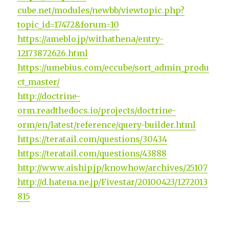
cube.net/modules/newbb/viewtopic.php?
topic_id=17472&forum=10
https://ameblo.jp/withathena/entry-
12173872626.html
https://umebius.com/eccube/sort_admin_produ
ct_master/
http://doctrine-
orm.readthedocs.io/projects/doctrine-
orm/en/latest/reference/query-builder.html
https://teratail.com/questions/30434
https://teratail.com/questions/43888
http://www.aiship.jp/knowhow/archives/25107
http://d.hatena.ne.jp/Fivestar/20100423/1272013
815