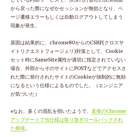
せ
から戻った際になぜかセッションが無効となり、ペ
フ
ォ
ージ遷移エラーもしくは自動ログアウトしてしまう
ー
現象が発生。
ム
に
reCaptcha
原因は結果的に、chrome80からのCSRF(クロスサ
を
イトリクエストフォージェリ)対策として、Cookie
導
セット時にSameSite属性が適切に指定されていない
入
に
場合、外部からそのサイトにPOSTなどでアクセスさ
れた際に発行されたサイトのCookieが強制的に無効
になるという仕様によるものでした。（エンジニア
が気づいた）
※なお、多くの混乱を招いたようで、
直後のChrome
アップデートで当仕様は取り急ぎロールバックされ
た模様
。