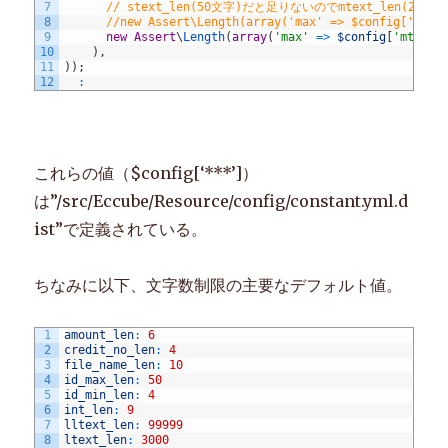
の
7
// stext_len(50文字)だと足りないのでmtext_len(200
8
//new Assert\Length(array('max' => $config['stex
対
9
new
Assert
\
Length
(
array
(
'max'
=
>
$config
[
'mtext_
応
10
)
,
11
)
)
;
に
12
:
これらの値（$config[‘***’]）
は”/src/Eccube/Resource/config/constant.yml.d
ist”で定義されている。
ちなみに以下、文字数制限の主要なデフォルト値。
1
amount_len
:
6
2
credit_no_len
:
4
3
file_name_len
:
10
4
id_max_len
:
50
5
id_min_len
:
4
6
int_len
:
9
7
lltext_len
:
99999
8
ltext_len
:
3000