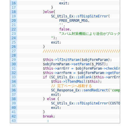
16
exit
;
17
}
18
}
else
{
19
SC_Utils_Ex
::
sfDispSiteError
(
20
FREE_ERROR_MSG
,
21
''
,
22
false
,
23
"スパム対策機能により送信がブロックされ
24
                "
)
;
25
exit
;
26
}
27
//////////////////////////////////////////
28
29
$
this
->
lfInitParam
(
$
objFormParam
)
;
30
$
objFormParam
->
setParam
(
$
_POST
)
;
31
$
this
->
arrErr
=
$
objFormParam
->
checkError
(
32
$
this
->
arrForm
=
$
objFormParam
->
getFormPar
33
if
(
SC_Utils_Ex
::
isBlank
(
$
this
->
arrErr
)
)
{
34
$
this
->
lfSendMail
(
$
this
)
;
35
// 完了ページへ移動する
36
SC_Response_Ex
::
sendRedirect
(
'complete
37
exit
;
38
}
else
{
39
SC_Utils_Ex
::
sfDispSiteError
(
CUSTOMER_
40
exit
;
41
}
42
break
;
43
: