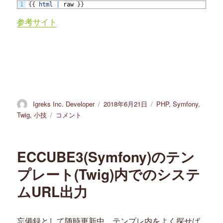
に
1
{
{
html
|
raw
}
}
入
参考サイト
り
数
順」
を
追
加
す
る
投
Igreks Inc. Developer
投
2018年6月21日
カ
PHP
,
Symfony
,
に
稿
稿
テ
Twig
,
小技
twig
コメント
者
日:
ゴ
の
リ
フ
ー
ィ
ECCUBE3(Symfony)のテン
ル
タ
プレート(Twig)内でのシステ
ー
ムURL出力
ま
と
め
に
忘備録として随時更新中。テンプレ内をよく探せば