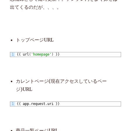
出てくるのだが、、、。
トップページURL
1
{
{
url
(
'homepage'
)
}
}
カレントページ(現在アクセスしているペー
ジ)URL
1
{
{
app
.
request
.
uri
}
}
商品一覧ページURL