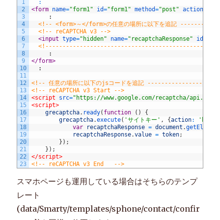
1
:
2
<form 
name
=
"form1"
id
=
"form1"
method
=
"post"
action
=
"?"
3
     :
4
<!-- <form>～</form>の任意の場所に以下を追記 ------------
5
<!-- reCAPTCHA v3 -->
6
<input 
type
=
"hidden"
name
=
"recaptchaResponse"
id
=
"re
7
<!--------------------------------------------------
8
     :
9
</form>
10
  :
11
12
<!-- 任意の場所に以下のjsコードを追記 ----------------->
13
<!-- reCAPTCHA v3 Start -->
14
<script 
src
=
"https://www.google.com/recaptcha/api.js
15
<script>
16
grecaptcha
.
ready
(
function
(
)
{
17
grecaptcha
.
execute
(
'サイトキー'
,
{
action
:
'homep
18
var
recaptchaResponse
=
document
.
getElemen
19
recaptchaResponse
.
value
=
token
;
20
}
)
;
21
}
)
;
22
</script>
23
<!-- reCAPTCHA v3 End   -->
スマホページも運用している場合はそちらのテンプ
レート
(data/Smarty/templates/sphone/contact/confir