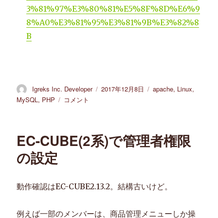
3%81%97%E3%80%81%E5%8F%8D%E6%9
8%A0%E3%81%95%E3%81%9B%E3%82%8
B
投
Igreks Inc. Developer
投
2017年12月8日
カ
apache
,
Linux
,
稿
稿
テ
MySQL
,
PHP
phpmyadmin
コメント
者
日:
ゴ
で
リ
大
ー
き
EC-CUBE(2系)で管理者権限
な
サ
の設定
イ
ズ
の
動作確認はEC-CUBE2.13.2。結構古いけど。
フ
ァ
イ
例えば一部のメンバーは、商品管理メニューしか操