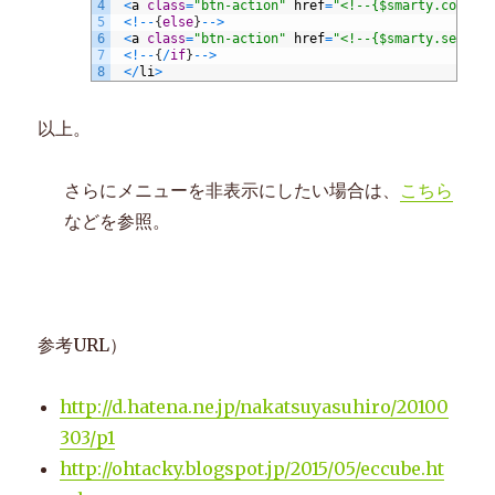
4
<
a
class
=
"btn-action"
href
=
"<!--{$smarty.const.
5
<
!
--
{
else
}
--
>
6
<
a
class
=
"btn-action"
href
=
"<!--{$smarty.server
7
<
!
--
{
/
if
}
--
>
8
<
/
li
>
以上。
さらにメニューを非表示にしたい場合は、
こちら
などを参照。
参考URL）
http://d.hatena.ne.jp/nakatsuyasuhiro/20100
303/p1
http://ohtacky.blogspot.jp/2015/05/eccube.ht