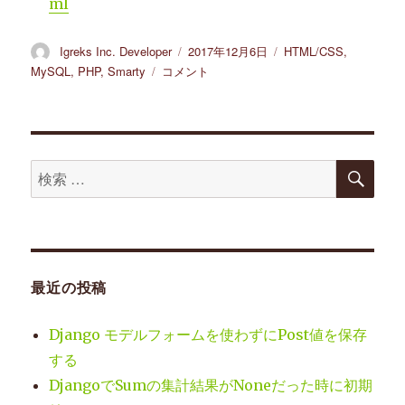
ml
投
Igreks Inc. Developer
投
2017年12月6日
カ
HTML/CSS
,
稿
稿
テ
MySQL
,
PHP
,
Smarty
EC-
コメント
者
日:
ゴ
CUBE(2
リ
系)
ー
で
管
検
理
検
索
者
索
権
対
限
の
象:
設
定
最近の投稿
に
Django モデルフォームを使わずにPost値を保存
する
DjangoでSumの集計結果がNoneだった時に初期