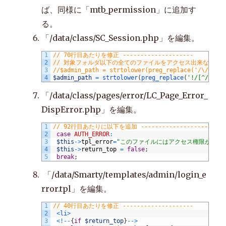
ば、同様に「mtb_permission」に追加す
る。
「/data/class/SC_Session.php」を編集。
1
// 70行目あたりを修正 --------------------
2
// 対象フォルダ以下の全てのファイルをアクセス出来ないよ
3
//$admin_path = strtolower(preg_replace('/\/+/',
4
$admin_path
=
strtolower
(
preg_replace
(
'!/[^/]*$!
「/data/class/pages/error/LC_Page_Error_
DispError.php」を編集。
1
// 92行目あたりに以下を追加 --------------------
2
case
AUTH_ERROR
:
3
$this
->
tpl_error
=
"このファイルにはアクセス権限がありま
4
$this
->
return_top
=
false
;
5
break
;
「/data/Smarty/templates/admin/login_e
rror.tpl」を編集。
1
// 40行目あたりを修正 --------------------
2
<
li
>
3
<
!
--
{
if
$return_top
}
--
>