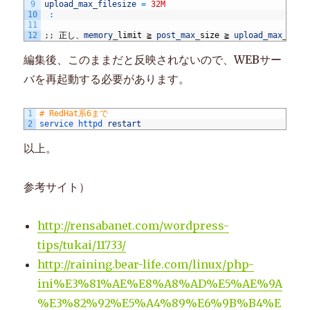
9
upload_max_filesize
=
32M
10
:
11
12
;
;
正し、
memory
_
limit
≧
post_max
_
size
≧
upload_max
_
fil
編集後、このままだと反映されないので、WEBサー
バを再起動する必要があります。
1
# RedHat系6まで
2
service 
httpd 
restart
以上。
参考サイト）
http://rensabanet.com/wordpress-
tips/tukai/11733/
http://raining.bear-life.com/linux/php-
ini%E3%81%AE%E8%A8%AD%E5%AE%9A
%E3%82%92%E5%A4%89%E6%9B%B4%E