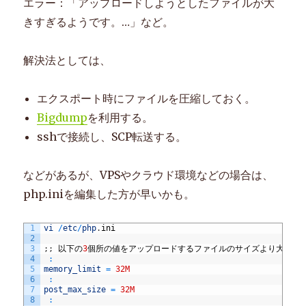
エラー：「アップロードしようとしたファイルが大
きすぎるようです。…」など。
解決法としては、
エクスポート時にファイルを圧縮しておく。
Bigdump
を利用する。
sshで接続し、SCP転送する。
などがあるが、VPSやクラウド環境などの場合は、
php.iniを編集した方が早いかも。
1
vi
/
etc
/
php
.
ini
2
3
;
;
以下の
3
個所の値をアップロードするファイルのサイズより大きく
4
:
5
memory_limit
=
32M
6
:
7
post_max_size
=
32M
8
: