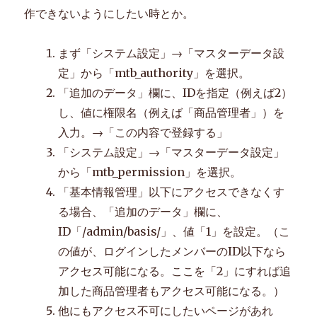
ル
作できないようにしたい時とか。
を
イ
ン
まず「システム設定」→「マスターデータ設
ポ
定」から「mtb_authority」を選択。
ー
「追加のデータ」欄に、IDを指定（例えば2）
ト
す
し、値に権限名（例えば「商品管理者」）を
る
入力。→「この内容で登録する」
に
「システム設定」→「マスターデータ設定」
から「mtb_permission」を選択。
「基本情報管理」以下にアクセスできなくす
る場合、「追加のデータ」欄に、
ID「/admin/basis/」、値「1」を設定。（こ
の値が、ログインしたメンバーのID以下なら
アクセス可能になる。ここを「2」にすれば追
加した商品管理者もアクセス可能になる。）
他にもアクセス不可にしたいページがあれ