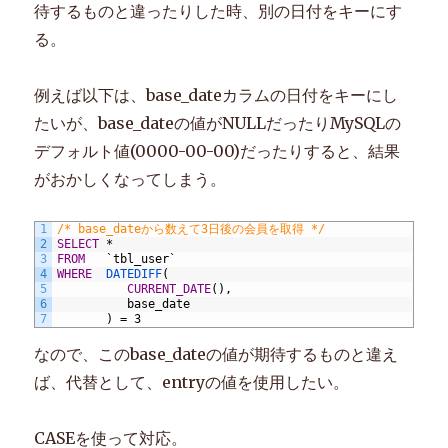
待するものと違ったりした時、別の日付をキーにす
る。
例えば以下は、base_dateカラムの日付をキーにし
たいが、base_dateの値がNULLだったりMySQLの
デフォルト値(0000-00-00)だったりすると、結果
がおかしくなってしまう。
1
/* base_dateから数えて3日後の会員を取得 */
2
SELECT
*
3
FROM
`tbl_user`
4
WHERE
DATEDIFF
(
5
CURRENT_DATE
(),
6
base_date
7
)
=
3
なので、このbase_dateの値が期待するものと違え
ば、代替として、entryの値を使用したい。
CASEを使って対応。