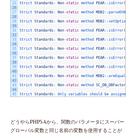
25
Strict 
Standards
:
Non
-
static
method 
PEAR
::
isError
(
)
sh
26
27
Strict 
Standards
:
Non
-
static
method 
MDB2
::
parseDSN
(
)
s
28
29
Strict 
Standards
:
Non
-
static
method 
MDB2
::
setOptions
(
)
30
31
Strict 
Standards
:
Non
-
static
method 
PEAR
::
isError
(
)
sh
32
33
Strict 
Standards
:
Non
-
static
method 
PEAR
::
isError
(
)
sh
34
35
Strict 
Standards
:
Non
-
static
method 
PEAR
::
isError
(
)
sh
36
37
Strict 
Standards
:
Non
-
static
method 
PEAR
::
isError
(
)
sh
38
39
Strict 
Standards
:
Non
-
static
method 
PEAR
::
isError
(
)
sh
40
41
Strict 
Standards
:
Non
-
static
method 
MDB2
::
areEquals
(
)
42
43
Strict 
Standards
:
Non
-
static
method 
SC_DB_DBFactory_Ex
44
45
Strict 
Standards
:
Only 
variables 
should 
be 
assigned 
by
どうやらPHP5.4から、関数のパラメータにスーパー
グローバル変数と同じ名前の変数を使用することが