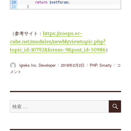
20
return
$setParam
;
21
}
（参考サイト：
https://xoops.ec-
cube.net/modules/newbb/viewtopic.php?
topic_id=10792&forum=9&post_id=50986
）
投
Igreks Inc. Developer
投
2018年2月2日
カ
PHP
,
Smarty
EC-
コ
稿
稿
テ
CUBE2
メント
者
日:
ゴ
系
リ
+PHP5.
ー
で
フ
ァ
検
検
索
イ
索
ル
管
対
理
象: