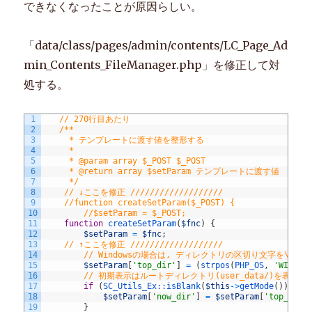
できなくなったことが原因らしい。
「data/class/pages/admin/contents/LC_Page_Ad
min_Contents_FileManager.php」を修正して対
処する。
1
// 270行目あたり
2
/**
3
     * テンプレートに渡す値を整形する
4
     *
5
     * @param array $_POST $_POST
6
     * @return array $setParam テンプレートに渡す値
7
     */
8
// ↓ここを修正 ///////////////////
9
//function createSetParam($_POST) {
10
//$setParam = $_POST;
11
function
createSetParam
(
$fnc
)
{
12
$setParam
=
$fnc
;
13
// ↑ここを修正 ///////////////////
14
// Windowsの場合は, ディレクトリの区切り文字を\から
15
$setParam
[
'top_dir'
]
=
(
strpos
(
PHP_OS
,
'WIN'
)
16
// 初期表示はルートディレクトリ(user_data/)を表示
17
if
(
SC_Utils_Ex::
isBlank
(
$this
->
getMode
(
)
)
)
{
18
$setParam
[
'now_dir'
]
=
$setParam
[
'top_dir'
19
}