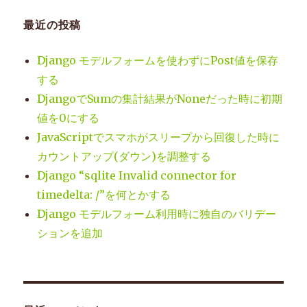
を
開
最近の投稿
く
と
Django モデルフォームを使わずにPost値を保存
エ
ラ
する
ー
DjangoでSumの集計結果がNoneだった時に初期
に
値を0にする
な
る
JavaScriptでスマホがスリープから回復した時に
場
カウントアップ(ダウン)を調整する
合
Django “sqlite Invalid connector for
の
対
timedelta: /”を何とかする
処
Django モデルフォーム利用時に独自のバリデー
に
ションを追加