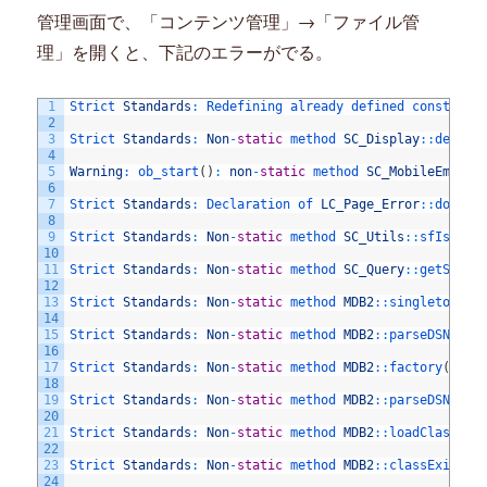
ば
管理画面で、「コンテンツ管理」→「ファイル管
別
の
理」を開くと、下記のエラーがでる。
カ
ラ
1
Strict 
Standards
:
Redefining 
already 
defined 
construct
ム
2
の
3
Strict 
Standards
:
Non
-
static
method 
SC_Display
::
detect
4
値
5
Warning
:
ob_start
(
)
:
non
-
static
method 
SC_MobileEmoji
:
を
6
採
7
Strict 
Standards
:
Declaration 
of 
LC_Page_Error
::
doVali
8
用
9
Strict 
Standards
:
Non
-
static
method 
SC_Utils
::
sfIsAdmi
す
10
11
Strict 
Standards
:
Non
-
static
method 
SC_Query
::
getSingl
る
12
に
13
Strict 
Standards
:
Non
-
static
method 
MDB2
::
singleton
(
)
14
15
Strict 
Standards
:
Non
-
static
method 
MDB2
::
parseDSN
(
)
s
16
17
Strict 
Standards
:
Non
-
static
method 
MDB2
::
factory
(
)
sh
18
19
Strict 
Standards
:
Non
-
static
method 
MDB2
::
parseDSN
(
)
s
20
21
Strict 
Standards
:
Non
-
static
method 
MDB2
::
loadClass
(
)
22
23
Strict 
Standards
:
Non
-
static
method 
MDB2
::
classExists
(
24