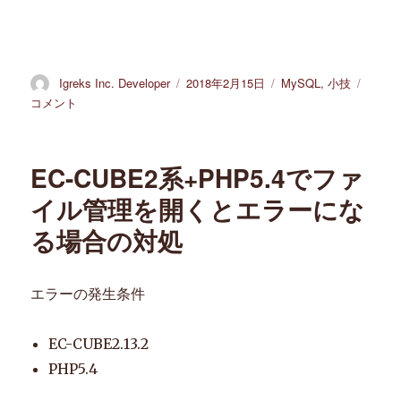
投
Igreks Inc. Developer
投
2018年2月15日
カ
MySQL
,
小技
WHE
稿
稿
テ
句
コメント
者
日:
ゴ
で
リ
キ
ー
ー
EC-CUBE2系+PHP5.4でファ
と
な
イル管理を開くとエラーにな
る
る場合の対処
カ
ラ
ム
に
エラーの発生条件
値
が
EC-CUBE2.13.2
無
け
PHP5.4
れ