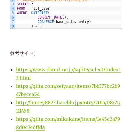
3
SELECT
*
4
FROM
`tbl_user`
5
WHERE
DATEDIFF
(
6
CURRENT_DATE
(),
7
COALESCE
(base_date,
entry)
8
)
=
3
参考サイト）
https://www.dbonline.jp/sqlite/select/index1
3.html
https://qiita.com/seiyaan/items/7bb377bc2b9
47bece454
http://honey8823.hateblo.jp/entry/2015/08/21/
111458
https://qiita.com/mikakane/items/1e45c2a79
8d0c7edffda