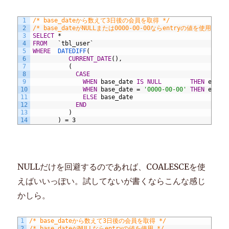
1
/* base_dateから数えて3日後の会員を取得 */
2
/* base_dateがNULLまたは0000-00-00ならentryの値を使用 */
3
SELECT
*
4
FROM
`tbl_user`
5
WHERE
DATEDIFF
(
6
CURRENT_DATE
(),
7
(
8
CASE
9
WHEN
base_date
IS
NULL
THEN
entry
10
WHEN
base_date
=
'0000-00-00'
THEN
entry
11
ELSE
base_date
12
END
13
)
14
)
=
3
NULLだけを回避するのであれば、COALESCEを使
えばいいっぽい。試してないが書くならこんな感じ
かしら。
1
/* base_dateから数えて3日後の会員を取得 */
2
/* base_dateがNULLならentryの値を使用 */